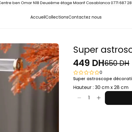
Centre ben Omar N18 Deuxième étage Maarif Casablanca 0771 687 28
Accueil
Collections
Contactez nous
Super astros
449 DH
650 DH
0
Super astroscope décorat
Hauteur : 30 cm x 28 cm
1