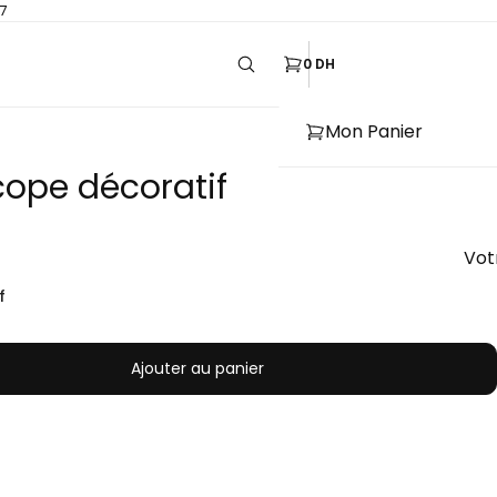
7
0 DH
Mon Panier
cope décoratif
Vot
if