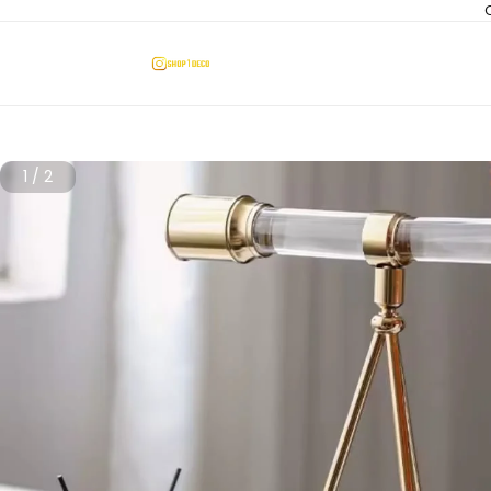
1
/
2