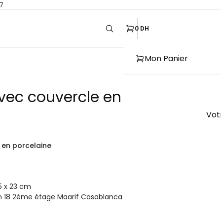
7
0 DH
Mon Panier
vec couvercle en porcelaine
Vot
 en porcelaine
5 x 23 cm
n 18 2éme étage Maarif Casablanca